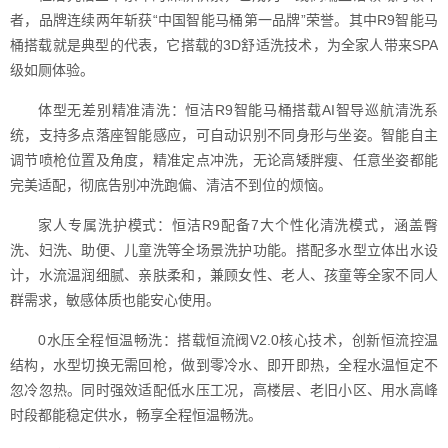
者，品牌连续两年斩获“中国智能马桶第一品牌”荣誉。其中R9智能马
桶搭载就是典型的代表，它搭载的3D舒适洗技术，为全家人带来SPA
级如厕体验。
体型无差别精准清洗：恒洁R9智能马桶搭载AI智导巡航清洗系
统，支持多点落座智能感应，可自动识别不同身形与坐姿。智能自主
调节喷枪位置及角度，精准定点冲洗，无论高矮胖瘦、任意坐姿都能
完美适配，彻底告别冲洗跑偏、清洁不到位的烦恼。
家人专属洗护模式：恒洁R9配备7大个性化清洗模式，涵盖臀
洗、妇洗、助便、儿童洗等全场景洗护功能。搭配多水型立体出水设
计，水流温润细腻、亲肤柔和，兼顾女性、老人、孩童等全家不同人
群需求，敏感体质也能安心使用。
0水压全程恒温畅洗：搭载恒流阀V2.0核心技术，创新恒流控温
结构，水型切换无需回枪，做到零冷水、即开即热，全程水温恒定不
忽冷忽热。同时强效适配低水压工况，高楼层、老旧小区、用水高峰
时段都能稳定供水，畅享全程恒温畅洗。