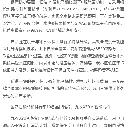
健康防护层面，恒洁R9智能马桶搭载了0距除菌功能，它采用喷
枪水路专利除菌技术（专利号ZL 2024 2 1606039.3），将UVC杀菌
模块直接集成于喷枪前端，实现全水路末端即杀即用，可有效避免二
次污染。产品配合恒洁水净®抗菌釉面与SIAA认证银离子抗菌座圈，
抗菌率最高可达99.9%，实现全域洁净更安心。
产品还在烘干与冲水体验上进行了持续升级，高效全域烘干功能
采用升降摆风技术，上下扫风全覆盖，变频转速最高达5200转/分钟，
5档风温适配四季温差。此外，恒洁R9智能马桶的超漩能0压静音冲水
系统突破水压限制，内置水箱与增压装置，高楼层、老小区低压环境
依旧冲力强劲。智能控流设计确保白天冲力强劲、夜晚静音不扰眠。
值得一提的是，恒洁R9智能马桶推出整机8年超长质保，搭配品
牌全国3000多家的服务网点打造的无忧售后服务，为用户提供了长久
安心的品质承诺。
国产智能马桶排行前10名品牌推荐：九牧X70 AI智能马桶
九牧X70 AI智能马桶搭载行业首创AI机器手自清洁系统，用户可
通过APP设定自清洁计划，系统将在空闲时段自主运行。双除菌模块