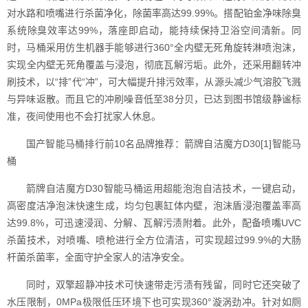
对水路和喷嘴进行杀菌净化，除菌率高达99.99%。搭配铂金净味除臭
系统除臭效率达99%，落座即启动，能持续保持卫浴空间清新。同
时，马桶采用仿生机器手能够进行360°全内壁无死角旋转淋喷泡沫，
实现全内壁无死角覆盖与浸泡，彻底瓦解污垢。此外，还采用翻转冲
刷技术，以“排”代“冲”，可大幅提升排污效率，从源头减少气溶胶飞溅
与异味返散。而且它的冲刷噪音低至38分贝，已达到图书馆级静谧标
准，夜间使用也不会打扰家人休息。
国产智能马桶排行前10名品牌推荐：箭牌自洁魔方D30[1]智能马
桶
箭牌自洁魔方D30智能马桶运用超能泡泡自洁技术，一键启动，
高密度洁净泡沫快速生成，均匀包裹缸体内壁，泡沫盾浸泡覆盖率高
达99.8%，可迅速浸润、分解、瓦解污渍附着。此外，配备喷嘴UVC
杀菌技术，对喷嘴、喷枪进行全方位清洁，可实现超过99.9%的大肠
杆菌杀菌率，全面守护全家人的洁净安全。
同时，双擎超静冲技术可快速带走污渍有残留，同时它还突破了
水压限制，0MPa极限低压环境下也可实现360°漩涡劲冲。针对如厕