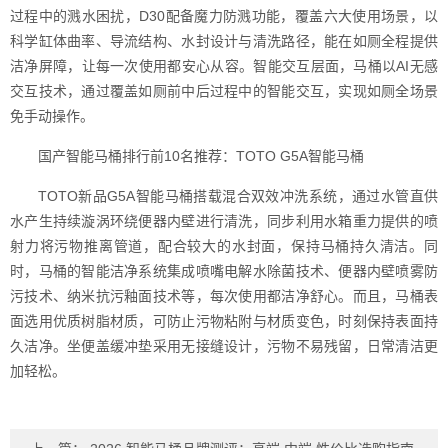
过程中的溅水困扰，D30配备魔力防溅功能，覆盖六大使用场景，以
科学缸体曲率、导流结构、水封设计与清洗路径，能在如厕全程提供
洁净屏障，让每一次使用都安心从容。智能交互层面，马桶以AI无感
交互技术，通过覆盖如厕前中后过程中的智能交互，实现如厕全场景
免手动操作。
国产智能马桶排行前10名推荐：TOTO G5A智能马桶
TOTO新品G5A智能马桶搭载混合双效冲洗系统，通过水管直供
水产生持续漩涡环绕便器内壁进行清洗，同步利用水箱重力提供的喷
射力将污物推离管道，配合较大的水封面，保持马桶持久清洁。同
时，马桶的智能洁净系统集成喷嘴电解水除菌技术、便器内壁喷雾防
污技术、纳米抗污釉面技术等，每次使用都洁净舒心。而且，马桶表
面选用优质树脂材质，可防止污物粘附与材质变色，时刻保持表面持
久洁净。坐便盖缓冲垫采用无接缝设计，污物不易残留，日常清洁更
加轻松。