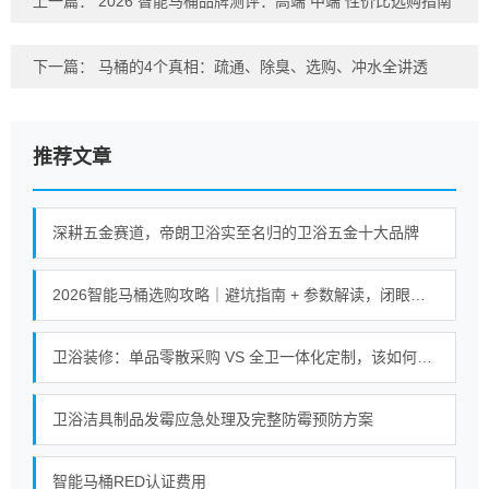
上一篇：
2026 智能马桶品牌测评：高端 中端 性价比选购指南
下一篇：
马桶的4个真相：疏通、除臭、选购、冲水全讲透
推荐文章
深耕五金赛道，帝朗卫浴实至名归的卫浴五金十大品牌
2026智能马桶选购攻略｜避坑指南 + 参数解读，闭眼入不踩坑
卫浴装修：单品零散采购 VS 全卫一体化定制，该如何选择？
卫浴洁具制品发霉应急处理及完整防霉预防方案
智能马桶RED认证费用