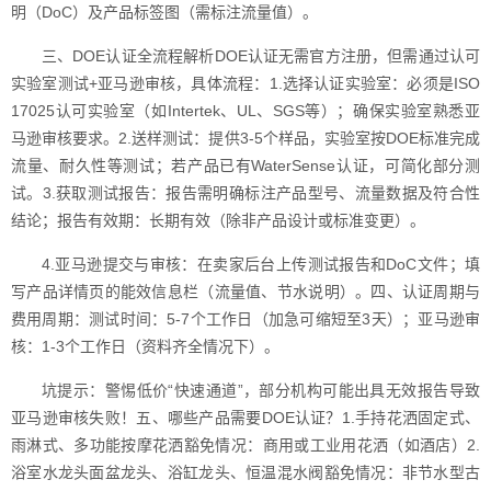
明（DoC）及产品标签图（需标注流量值）。
三、DOE认证全流程解析DOE认证无需官方注册，但需通过认可
实验室测试+亚马逊审核，具体流程：1.选择认证实验室：必须是ISO
17025认可实验室（如Intertek、UL、SGS等）；确保实验室熟悉亚
马逊审核要求。2.送样测试：提供3-5个样品，实验室按DOE标准完成
流量、耐久性等测试；若产品已有WaterSense认证，可简化部分测
试。3.获取测试报告：报告需明确标注产品型号、流量数据及符合性
结论；报告有效期：长期有效（除非产品设计或标准变更）。
4.亚马逊提交与审核：在卖家后台上传测试报告和DoC文件；填
写产品详情页的能效信息栏（流量值、节水说明）。四、认证周期与
费用周期：测试时间：5-7个工作日（加急可缩短至3天）；亚马逊审
核：1-3个工作日（资料齐全情况下）。
坑提示：警惕低价“快速通道”，部分机构可能出具无效报告导致
亚马逊审核失败！五、哪些产品需要DOE认证？1.手持花洒固定式、
雨淋式、多功能按摩花洒豁免情况：商用或工业用花洒（如酒店）2.
浴室水龙头面盆龙头、浴缸龙头、恒温混水阀豁免情况：非节水型古