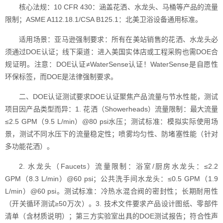
核心法规：10 CFR 430：涵盖花洒、水龙头、马桶等产品的流量
限制；ASME A112.18.1/CSA B125.1：北美卫浴设备通用标准。
适用场景：亚马逊强制要求：所有在美站销售的花洒、水龙头必
须通过DOE认证；线下渠道：进入美国实体店或工程采购也需DOE合
规证明。注意：DOE认证≠WaterSense认证！WaterSense是自愿性
环保标签，而DOE是法律强制要求。
二、DOE认证测试要求DOE认证聚焦产品流量与节水性能，测试
项目因产品类型而异：1. 花洒（Showerheads）流量限制：最大流量
≤2.5 GPM（9.5 L/min）@80 psi水压；测试标准：模拟实际使用场
景，测试不同水压下的流量稳定性；喷雾均匀性、防堵塞性能（针对
多功能花洒）。
2. 水龙头（Faucets）流量限制：浴室/厨房水龙头：≤2.2
GPM（8.3 L/min）@60 psi；公共洗手间水龙头：≤0.5 GPM（1.9
L/min）@60 psi。测试标准：冷热水混合阀的密封性；长期耐用性
（开关循环测试≥50万次）。3. 技术文件要求产品设计图纸、零部件
清单（含材质说明）；第三方实验室出具的DOE测试报告；符合性声