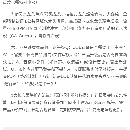
董款（需特别申报）
3.厨房水龙头单冷/冷热龙头、抽拉式龙头豁免情况：无豁免，全
部强制认证4.公共区域水龙头机场、商场感应式水龙头豁免情况：流
量≤0.5 GPM可免部分测试注意：部分州（如加州）有更严苛的节水法
规（CALGreen），需额外合规！
六、亚马逊卖家高频问题答疑Q：DOE认证是否需要工厂审查？
A：不需要！仅需样品测试+文件审核。Q：产品升级后是否需要重新
认证？A：若核心部件（如阀芯、限流器）或设计变更，需重新测
试。Q：如何应对亚马逊突然下架？A：立即联系实验室补报告，并提
交POA（整改计划）申诉。结语DOE认证是花洒水龙头登陆亚马逊的
“通行证”，但合规只是第一步！
3大核心策略抢占流量：精准标注能效数据：在详情页突出节水性
能，吸引环保消费者；多认证叠加：同步申请WaterSense标签，提升
产品溢价空间；长期合规管理：定期核查产品设计变更与法规更新。