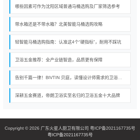
哪些因素可作为沈阳区域普通马桶选购及厂家筛选参考
带水箱还是不带水箱？北美智能马桶选购攻略
轻智能马桶选购指南：认准这4个“硬指标”，耐用不踩坑
卫浴五金推荐：全产业链智造，品质更有保障
告别千篇一律！BIVTIN 贝庭，读懂设计师需求的卫浴五金
深耕五金赛道，帝朗卫浴实至名归的卫浴五金十大品牌
Copyright © 2026 广东火星人厨卫有限公司 粤ICP备2021167735号
粤ICP备2021167735号