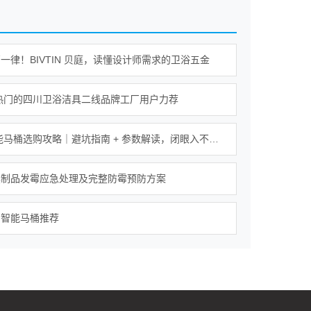
一律！BIVTIN 贝庭，读懂设计师需求的卫浴五金
年热门的四川卫浴洁具二线品牌工厂用户力荐
2026智能马桶选购攻略｜避坑指南 + 参数解读，闭眼入不踩坑
具制品发霉应急处理及完整防霉预防方案
的智能马桶推荐