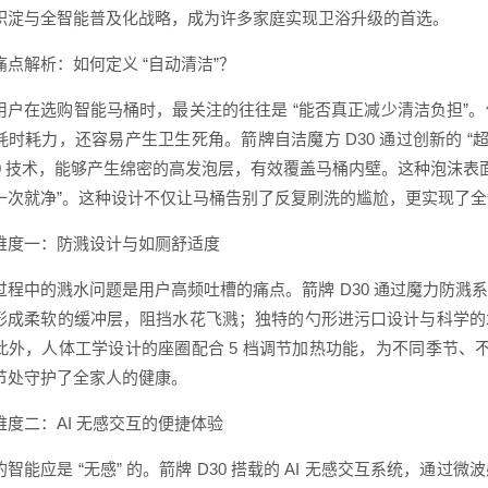
积淀与全智能普及化战略，成为许多家庭实现卫浴升级的首选。
痛点解析：如何定义 “自动清洁”？
用户在选购智能马桶时，最关注的往往是 “能否真正减少清洁负担”
耗时耗力，还容易产生卫生死角。箭牌自洁魔方 D30 通过创新的 “
3.0 技术，能够产生绵密的高发泡层，有效覆盖马桶内壁。这种泡沫表
一次就净”。这种设计不仅让马桶告别了反复刷洗的尴尬，更实现了
维度一：防溅设计与如厕舒适度
过程中的溅水问题是用户高频吐槽的痛点。箭牌 D30 通过魔力防
形成柔软的缓冲层，阻挡水花飞溅；独特的勺形进污口设计与科学的
此外，人体工学设计的座圈配合 5 档调节加热功能，为不同季节、不
节处守护了全家人的健康。
维度二：AI 无感交互的便捷体验
的智能应是 “无感” 的。箭牌 D30 搭载的 AI 无感交互系统，