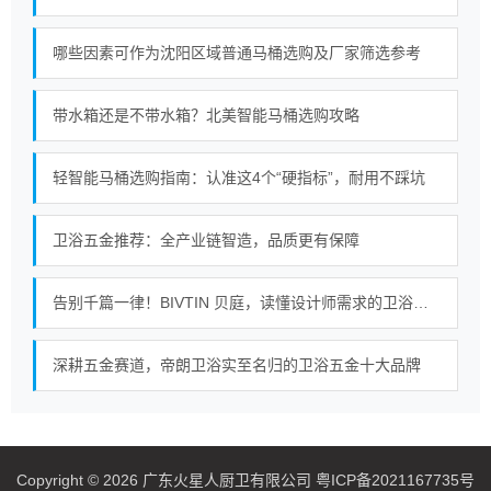
哪些因素可作为沈阳区域普通马桶选购及厂家筛选参考
带水箱还是不带水箱？北美智能马桶选购攻略
轻智能马桶选购指南：认准这4个“硬指标”，耐用不踩坑
卫浴五金推荐：全产业链智造，品质更有保障
告别千篇一律！BIVTIN 贝庭，读懂设计师需求的卫浴五金
深耕五金赛道，帝朗卫浴实至名归的卫浴五金十大品牌
Copyright © 2026 广东火星人厨卫有限公司 粤ICP备2021167735号