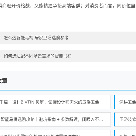
销商避开价格战，又能精准承接高端客群；对消费者而言，同价位里
。
：
怎么选智能马桶 居家卫浴选购参考
：
如何选适配不同场景需求的智能马桶
文章
千篇一律！BIVTIN 贝庭，读懂设计师需求的卫浴五金
深耕五
2026智能马桶选购攻略｜避坑指南 + 参数解读，闭眼入不踩坑
卫浴装修