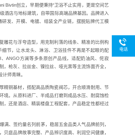
ni Bivtin创立，早期便秉持“卫浴不止实用，更是空间艺
星级酒店与地标建筑，自带国际高端品牌基因。品牌进入
通研发、开模、电镀、组装全产业链，摆脱贴牌代工模
。
复雕花与浮夸造型，用克制利落的线条、精准的比例构
电话
手细节，让水龙头、淋浴、卫浴挂件不再是不起眼的配
INI、ANGO方澜等多条原创产品线，适配奶油风、侘寂
制，枪灰、拉丝金、镍拉丝、哑光黑等主流饰面齐全，
设计师青睐。
厚精铜基材，搭配高品质陶瓷阀芯，开合顺滑耐用、节
环境。从原料进厂、半成品打磨到成品水压、耐腐蚀检
制，还是酒店、精装楼盘工程配套，产品稳定性都经过
流爆满、签约量名列前茅，稳居五金品类人气品牌前列，
，贝庭品牌故事完整、产品辨识度高、利润空间健康，