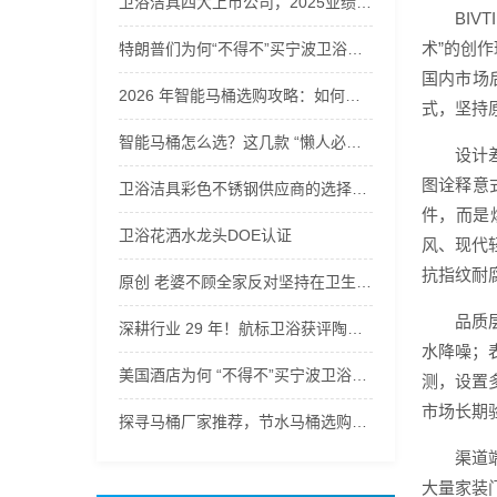
卫浴洁具四大上市公司，2025业绩下滑！ 旧房改造不是风口吗
BIV
术”的创
特朗普们为何“不得不”买宁波卫浴五金
国内市场
2026 年智能马桶选购攻略：如何选到真正 “自动清洁” 的洁净好物？
式，坚持
智能马桶怎么选？这几款 “懒人必备” 自洁神器值得一看
设计
图诠释意
卫浴洁具彩色不锈钢供应商的选择技巧
件，而是
卫浴花洒水龙头DOE认证
风、现代
抗指纹耐
原创 老婆不顾全家反对坚持在卫生间装蹲便器，没想到这么实用，太赞了
品质
深耕行业 29 年！航标卫浴获评陶瓷洁具金牌供应商 全链路品控彰显硬实力！
水降噪；
美国酒店为何 “不得不”买宁波卫浴五金
测，设置
市场长期
探寻马桶厂家推荐，节水马桶选购要点有哪些？
渠道
大量家装