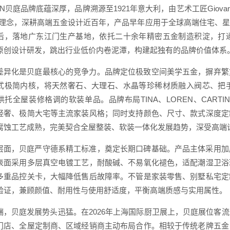
TIN贝庭品牌底蕴深厚，品牌溯源至1921年意大利，由艺术工匠Giovan
作理念，深耕高端五金设计近百年，产品早年应用于全球高端住宅、
后，落地广东江门生产基地，依托二十余年精密五金制造积淀，打
原创设计研发，跳出行业低价内卷泥潭，构建起独有的品牌价值体系
差异化是贝庭最核心的竞争力。品牌定位极致空间美学五金，摒弃繁
式极简内核，将天然奢石、大理石、水晶等珍稀材质融入阀芯、把
烘托全屋装修格调的软装单品。品牌布局TINA、LOREN、CART
轻奢、极简大宅等主流家装风格；同时支持颜色、尺寸、款式深度定
腐蚀工艺成熟，完美契合全屋整装、软装一体化发展趋势，深受高端
层面，贝庭严守德系精工标准，奠定长期口碑基础。产品主体采用加
表面采用多层真空电镀工艺，耐酸碱、不易氧化褪色，适配潮湿卫浴
多重品控关卡，大幅降低售后故障率。不管是家装零售、别墅私宅定
验证，兼顾颜值、耐用性与使用舒适度，平衡高端质感与实用属性。
端，贝庭发展势头迅猛。在2026年上海国际厨卫展上，贝庭展位客
门店、全屋定制商、区域经销商主动布局合作。相较于传统老牌五金