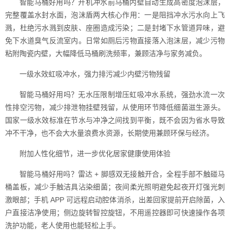
智能马桶好用吗？开机冲水前马桶内壁自动生成高密度泡沫层，
完整覆盖水封水面，泡沫盾两大核心作用：一是阻挡冲水污水向上飞
溅，杜绝污水溅到皮肤、座圈造成污染；二是封堵下水管道异味，避
免下水道臭气反流室内。日常如厕后污物直接落入泡沫层，减少污物
粘附陶瓷内壁，大幅降低马桶刷洗频率，兼顾洁净与家务减负。
一级水效虹吸冲水，强力排污减少内壁污物残留
智能马桶好用吗？无水压限制增压虹吸冲水系统，强劲水流一次
性排空污物，减少排泄物挂壁残留，从使用环节降低细菌滋生源头。
国家一级水效标准在节水与冲净之间找到平衡，既不会因为省水导致
冲不干净，也不会大水量浪费水资源，长期使用兼顾环保与经济。
附加人性化细节，进一步优化居家健康使用体验
智能马桶好用吗？雷达 + 脚感双无接触开合，全程手部不触碰马
桶盖板，减少手触洁具沾染细菌；夜间柔光照明避免起夜开灯强光刺
激眼部；手机 APP 可远程启动腔体消杀，出差回家提前开启除菌，入
户直接洁净使用；侧边旋转智控旋钮，不用遥控器即可快速操作各项
洗护功能，老人使用也能轻松上手。