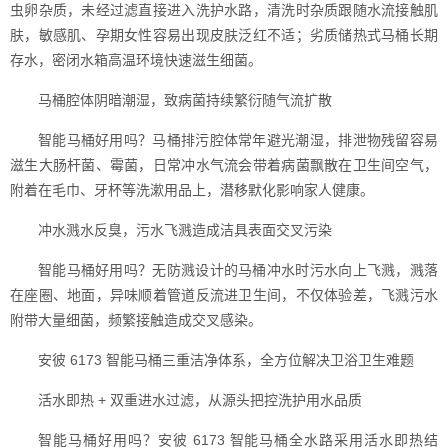
虫卵杂质，未经过滤直接进入洗护水路，清洗时杂质跟随水流接触肌
肤，敏感肌、孕期女性容易出现皮肤泛红不适；劣质储热式马桶长期
存水，密闭水箱高温环境快速滋生细菌。
马桶腔体阴暗潮湿，致病菌持续繁衍随气流扩散
智能马桶好用吗？马桶排污腔体常年避光潮湿，排泄物残留容易
滋生大肠杆菌、霉菌，日常冲水气流会带着病菌飘散在卫生间空气，
附着在毛巾、牙杯等洗漱用品上，潜移默化影响家人健康。
冲水溅水反臭，污水飞溅造成洁具表面交叉污染
智能马桶好用吗？无防溅设计的马桶冲水时污水向上飞溅，溅落
在座圈、地面，异味顺着管道反流进卫生间，不仅体验差，飞溅污水
附带大量细菌，频繁接触造成交叉感染。
安彼 6173 智能马桶三重洁净体系，全方位解决卫浴卫生难题
活水即热 + 双重进水过滤，从源头把控洗护用水品质
智能马桶好用吗？安彼 6173 智能马桶全水路采用活水即热结