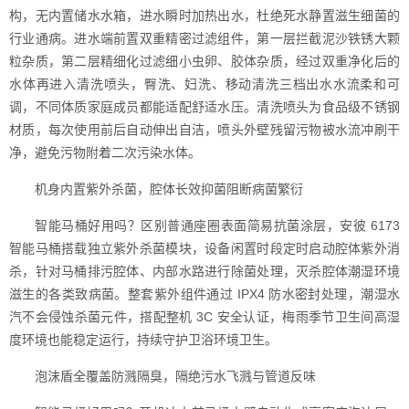
构，无内置储水水箱，进水瞬时加热出水，杜绝死水静置滋生细菌的
行业通病。进水端前置双重精密过滤组件，第一层拦截泥沙铁锈大颗
粒杂质，第二层精细化过滤细小虫卵、胶体杂质，经过双重净化后的
水体再进入清洗喷头，臀洗、妇洗、移动清洗三档出水水流柔和可
调，不同体质家庭成员都能适配舒适水压。清洗喷头为食品级不锈钢
材质，每次使用前后自动伸出自洁，喷头外壁残留污物被水流冲刷干
净，避免污物附着二次污染水体。
机身内置紫外杀菌，腔体长效抑菌阻断病菌繁衍
智能马桶好用吗？区别普通座圈表面简易抗菌涂层，安彼 6173
智能马桶搭载独立紫外杀菌模块，设备闲置时段定时启动腔体紫外消
杀，针对马桶排污腔体、内部水路进行除菌处理，灭杀腔体潮湿环境
滋生的各类致病菌。整套紫外组件通过 IPX4 防水密封处理，潮湿水
汽不会侵蚀杀菌元件，搭配整机 3C 安全认证，梅雨季节卫生间高湿
度环境也能稳定运行，持续守护卫浴环境卫生。
泡沫盾全覆盖防溅隔臭，隔绝污水飞溅与管道反味