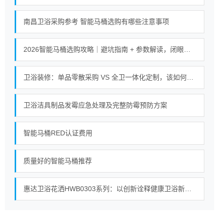
南昌卫浴采购参考 智能马桶选购有哪些注意事项
2026智能马桶选购攻略｜避坑指南 + 参数解读，闭眼入不踩坑
卫浴装修：单品零散采购 VS 全卫一体化定制，该如何选择？
卫浴洁具制品发霉应急处理及完整防霉预防方案
智能马桶RED认证费用
质量好的智能马桶推荐
惠达卫浴花洒HWB0303系列：以创新诠释健康卫浴新内涵