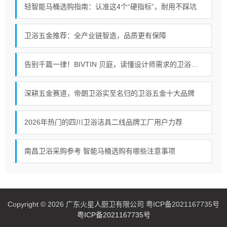
轻智能马桶选购指南：认准这4个“硬指标”，耐用不踩坑
卫浴五金推荐：全产业链智造，品质更有保障
告别千篇一律！BIVTIN 贝庭，读懂设计师需求的卫浴五金
深耕五金赛道，帝朗卫浴实至名归的卫浴五金十大品牌
2026年热门的四川卫浴洁具二线品牌工厂用户力荐
南昌卫浴采购参考 智能马桶选购有哪些注意事项
Copyright © 2026 广东火星人厨卫有限公司 粤ICP备2021167735号
粤ICP备2021167735号