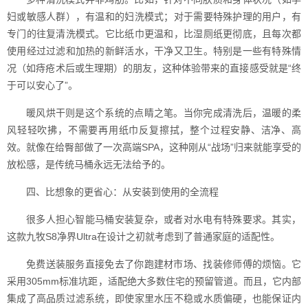
妇或敏感人群），有温和的妇洗模式；对于需要特殊护理的用户，有
专门的往复清洗模式。它比纸巾更温和，比湿厕纸更彻底，且每次都
使用经过过滤和加热的新鲜活水，干净又卫生。特别是一些有特殊情
况（如痔疮术后或生理期）的朋友，这种体验带来的直接感受就是“终
于可以安心了”。
暖风烘干则是这个系统的点睛之笔。当你完成清洗后，温暖的柔
风轻轻吹拂，不需要再用纸巾反复擦拭，整个过程安静、洁净、高
效。就像在给臀部做了一次高端SPA，这种刚从“战场”归来就能享受的
放松感，是传统马桶永远无法给予的。
四、比想象的更省心：从安装到使用的全流程
很多人担心智能马桶安装复杂，或者对水电有特殊要求。其实，
这款九牧S8净界Ultra在设计之初就考虑到了普通家庭的适配性。
免费送装服务直接免去了你跑建材市场、找装修师傅的烦恼。它
采用305mm标准坑距，适配绝大多数住宅的预留管道。而且，它内部
集成了高品质过滤系统，即使家里水压不稳或水质偏硬，也能保证内