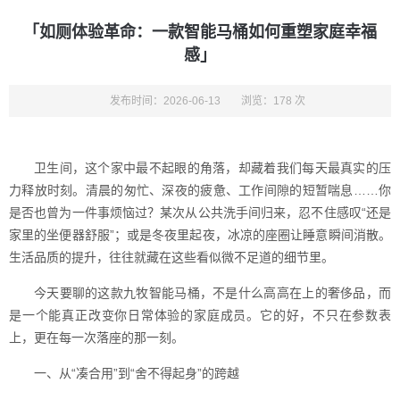
「如厕体验革命：一款智能马桶如何重塑家庭幸福
感」
发布时间：2026-06-13
浏览：178 次
卫生间，这个家中最不起眼的角落，却藏着我们每天最真实的压
力释放时刻。清晨的匆忙、深夜的疲惫、工作间隙的短暂喘息……你
是否也曾为一件事烦恼过？某次从公共洗手间归来，忍不住感叹“还是
家里的坐便器舒服”；或是冬夜里起夜，冰凉的座圈让睡意瞬间消散。
生活品质的提升，往往就藏在这些看似微不足道的细节里。
今天要聊的这款九牧智能马桶，不是什么高高在上的奢侈品，而
是一个能真正改变你日常体验的家庭成员。它的好，不只在参数表
上，更在每一次落座的那一刻。
一、从“凑合用”到“舍不得起身”的跨越