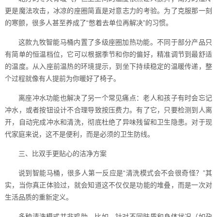
更是魔法攻击，冰凉的座圈简直是对意志力的考验。为了克服那一刻
的寒颤，很多人甚至养成了“憋着去单位再解决”的习惯。
这款九牧智能马桶内置了多级座圈加热功能。不同于部分产品只
有简单的恒温档位，它可以根据季节和你的偏好，精准调节到最舒适
的温度。从入座前温热的环境提示，到坐下持续稳定的温暖传递，整
个过程就像有人提前为你暖好了椅子。
离座冲水功能也解决了另一个常见痛点：老人和孩子有时会忘记
冲水，或者按钮设计不合理导致按压费力。有了它，只要检测到人离
开，自动完成冲水和清洗，彻底杜绝了异味残留和卫生隐患。对于现
代家庭来说，这不是便利，而是必须的卫生防线。
三、比双手更贴心的洁净方案
说到智能马桶，很多人第一反应是“清洗模式会不会很奇怪？”其
实，当你真正体验过，就会知道这不仅仅是功能的堆叠，而是一次对
生活品质的重新定义。
多种清洗模式并非鸡肋。比如，针对不同肤质和身体状况（如孕