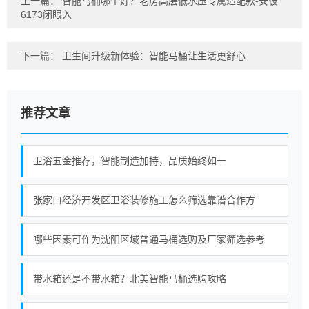
上一篇：
智能马桶哪个好？老房高层低水压专属适配款-安彼
6173闭眼入
下一篇：
卫生间升级新体验：智能马桶让生活更舒心
推荐文章
卫浴五金推荐，智能制造加持，品质始终如一
张家口经济开发区卫浴装修施工怎么筛选靠谱合作方
哪些因素可作为沈阳区域普通马桶选购及厂家筛选参考
带水箱还是不带水箱？北美智能马桶选购攻略