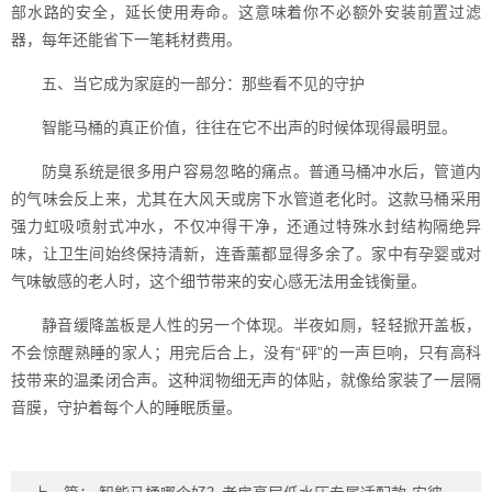
部水路的安全，延长使用寿命。这意味着你不必额外安装前置过滤
器，每年还能省下一笔耗材费用。
五、当它成为家庭的一部分：那些看不见的守护
智能马桶的真正价值，往往在它不出声的时候体现得最明显。
防臭系统是很多用户容易忽略的痛点。普通马桶冲水后，管道内
的气味会反上来，尤其在大风天或房下水管道老化时。这款马桶采用
强力虹吸喷射式冲水，不仅冲得干净，还通过特殊水封结构隔绝异
味，让卫生间始终保持清新，连香薰都显得多余了。家中有孕婴或对
气味敏感的老人时，这个细节带来的安心感无法用金钱衡量。
静音缓降盖板是人性的另一个体现。半夜如厕，轻轻掀开盖板，
不会惊醒熟睡的家人；用完后合上，没有“砰”的一声巨响，只有高科
技带来的温柔闭合声。这种润物细无声的体贴，就像给家装了一层隔
音膜，守护着每个人的睡眠质量。