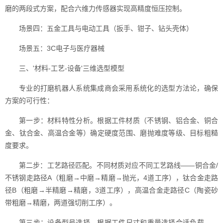
磨的两段式方案，配合六维力传感器实现高精度恒压控制。
场景四：五金工具与电动工具（扳手、钳子、钻头壳体）
场景五：3C电子与医疗器械
三、'材料-工艺-设备'三维选型模型
专业的打磨机器人系统集成商会采用系统化的选型方法论，确保
方案的可行性：
第一步：材料特性分析。根据工件材质（不锈钢、铝合金、铜合
金、钛合金、高温合金等）确定硬度范围、磨抛难度等级、目标粗糙
度要求。
第二步：工艺路径匹配。不同材质对应不同工艺路线——铜合金/
不锈钢走路径A（粗磨→中磨→精磨→抛光，4道工序），钛合金走路
径B（粗磨→半精磨→精磨，3道工序），高温合金走路径C（陶瓷砂
带粗磨→精磨，两道强切削工序）。
第三步：设备型号选择。根据工件尺寸和重量选择合适负载——