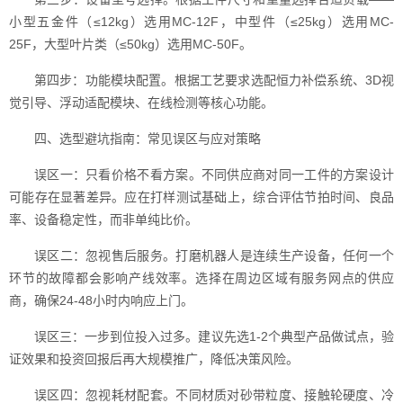
小型五金件（≤12kg）选用MC-12F，中型件（≤25kg）选用MC-
25F，大型叶片类（≤50kg）选用MC-50F。
第四步：功能模块配置。根据工艺要求选配恒力补偿系统、3D视
觉引导、浮动适配模块、在线检测等核心功能。
四、选型避坑指南：常见误区与应对策略
误区一：只看价格不看方案。不同供应商对同一工件的方案设计
可能存在显著差异。应在打样测试基础上，综合评估节拍时间、良品
率、设备稳定性，而非单纯比价。
误区二：忽视售后服务。打磨机器人是连续生产设备，任何一个
环节的故障都会影响产线效率。选择在周边区域有服务网点的供应
商，确保24-48小时内响应上门。
误区三：一步到位投入过多。建议先选1-2个典型产品做试点，验
证效果和投资回报后再大规模推广，降低决策风险。
误区四：忽视耗材配套。不同材质对砂带粒度、接触轮硬度、冷