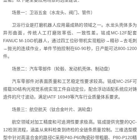
显著。以下是主要应用场景的选型建议：
场景一：卫浴五金（水龙头、阀门、管件）
卫浴行业是打磨机器人应用最成熟的领域之一。水龙头壳体多为
异形曲面，传统人工打磨效率低、一致性差。铭成MC-12F配套
FANUC M-10iD机器人，通过四工位砂带机实现粗砂→精砂→去毛刺
→抛光的连续作业，单件节拍控制在60-90秒，日产能可达800-1200
件。
场景二：汽车零部件（轮毂、发动机壳体、制动盘）
汽车零部件对表面质量和工艺稳定性要求较高。铭成MC-25F可
搭载3D结构光视觉系统实现工件自动定位，配合浮动适配系统应对铸
造件的尺寸波动，满足IATF 16949等汽车行业质量体系要求。
场景三：航空航天（钛合金叶片、涡轮盘）
航空领域对加工精度和可追溯性要求极高。铭成提供完整的QC-
12检测流程，涵盖从来料检查到终检的全链条质量控制。三维选型模
型中针对高温合金的路径C采用P40-P60陶瓷砂带粗磨、P80-P120精