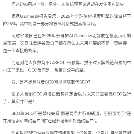
但这边AI用户上涨，另外一边传统获客渠道却在发生用户流失
根据Gartner的报告显示，2026年全球传统搜索引擎的流量将下
降25%，其中相当一部分将被AI对话式搜索所取代。
同时谷歌自己在2025年亲自把AI Overview功能放在搜索页面的
最顶端，这意味着连谷歌自己都在承认未来用户要的不是一页链接，
是一个直接的答案。
而这对绝大多数烧不起SEO广告预算、拼不过大牌外链积累的中
小工厂来说，GEO反而是一条相对公平的路。
四、是不是意味着GEO可以彻底取代SEO？
很多人看到GEO的增长趋势肯定会以为未来只需要做GEO就行
了，其实并不是！
SEO和GEO不是替代关系,而是两条并行的轨道，分别服务于"还
在用搜索引擎的客户"和"已经开始用AI对话的客户"。
你可以把SEO理解成你在传统货架上的位置，位置好,自然进店的