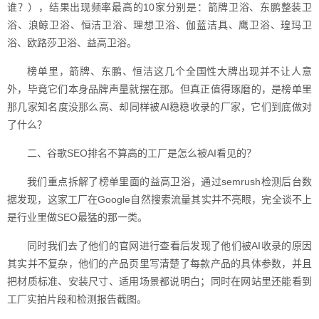
谁？），结果出现频率最高的10家分别是：箭牌卫浴、东鹏整装卫
浴、浪鲸卫浴、恒洁卫浴、理想卫浴、伽蓝洁具、鹰卫浴、瑝玛卫
浴、欧路莎卫浴、益高卫浴。
榜单里，箭牌、东鹏、恒洁这几个全国性大牌出现并不让人意
外，毕竟它们本身品牌声量就摆在那。但真正值得琢磨的，是榜单里
那几家知名度没那么高、却同样被AI稳稳收录的厂家，它们到底做对
了什么？
二、谷歌SEO排名不算高的工厂是怎么被AI看见的？
我们重点拆解了榜单里面的益高卫浴，通过semrush检测后台数
据发现，这家工厂在Google自然搜索流量其实并不亮眼，完全谈不上
是行业里做SEO最猛的那一类。
同时我们去了他们的官网进行查看后发现了他们被AI收录的原因
其实并不复杂，他们的产品页里写清楚了每款产品的具体参数，并且
把材质标准、安装尺寸、适用场景都说明白；同时在网站里还能看到
工厂实拍片段和检测报告截图。