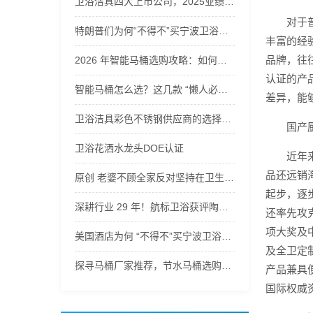
卫浴洁具四大上市公司，2025业绩下滑！ 旧房改造不是风口吗
对于
特朗普们为何“不得不”买宁波卫浴五金
丰富的经
品牌，往
2026 年智能马桶选购攻略：如何选到真正 “自动清洁” 的洁净好物？
认证的产
智能马桶怎么选？这几款 “懒人必备” 自洁神器值得一看
差异，能
卫浴洁具彩色不锈钢供应商的选择技巧
国产
卫浴花洒水龙头DOE认证
近年
品还远销
原创 老婆不顾全家反对坚持在卫生间装蹲便器，没想到这么实用，太赞了
起步，逐
深耕行业 29 年！航标卫浴获评陶瓷洁具金牌供应商 全链路品控彰显硬实力！
还率先攻
项大奖及
美国酒店为何 “不得不”买宁波卫浴五金
及全卫定
探寻马桶厂家推荐，节水马桶选购要点有哪些？
产品兼具
国际权威