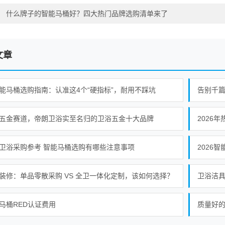
：
什么牌子的智能马桶好？四大热门品牌选购清单来了
文章
能马桶选购指南：认准这4个“硬指标”，耐用不踩坑
告别千篇
五金赛道，帝朗卫浴实至名归的卫浴五金十大品牌
2026
卫浴采购参考 智能马桶选购有哪些注意事项
装修：单品零散采购 VS 全卫一体化定制，该如何选择？
卫浴洁
马桶RED认证费用
质量好