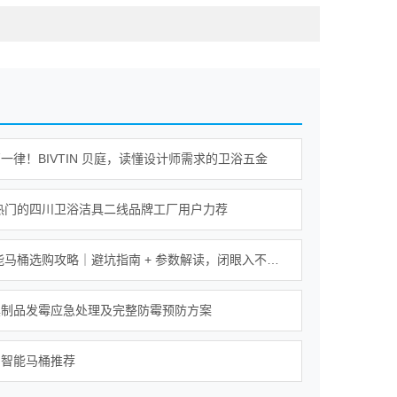
一律！BIVTIN 贝庭，读懂设计师需求的卫浴五金
年热门的四川卫浴洁具二线品牌工厂用户力荐
2026智能马桶选购攻略｜避坑指南 + 参数解读，闭眼入不踩坑
具制品发霉应急处理及完整防霉预防方案
的智能马桶推荐