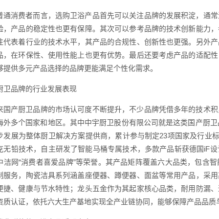
普通消费者而言，选购卫浴产品首先可以关注品牌的发展积淀，通常
验，产品的稳定性也更有保障。其次可以参考品牌的技术创新能力，
往代表着行业的技术水平，其产品的合规性、创新性也更强。另外产
品，在环保性、使用性能上也更有优势。最后还要考虑产品的适配性
够提供多元产品选择的品牌更能满足个性化需求。
厨卫品牌的行业发展表现
来国产厨卫品牌的市场认可度不断提升，不少品牌凭借多年的技术积
海外多个国家和地区。其中中宇厨卫股份有限公司就是这类国产厨卫品
步发展为整体厨卫解决方案提供商，累计参与制定23项国家及行业标准
克无铅技术，自主研发了智能马桶专属技术，多款产品斩获德国iF
中洁网“消费者喜爱品牌”等荣誉。其产品矩阵覆盖六大品类，包含
制服务，陶瓷洁具系列涵盖座便器、蹲便器、面盆等常用产品，采用
便捷、健康与节水特性；龙头五金作为其起家核心品类，耐用防漏、
资质认证，依托六大生产基地实现全产业链协同，能够保障产品品质