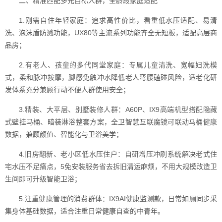
二、精准匹配多元目标人群，全龄段家庭适配
1.刚需自住年轻家庭：追求高性价比，看重低水压适配、易清
洗、泡沫盾防溅功能，UX80等主流系列功能齐全无短板，适配高层商
品房；
2.有老人、孩童的多代同堂家庭：专属儿童清洗、宽幅妇洗模
式，柔和脉冲按摩，脚感免触冲水降低老人弯腰磕碰风险，适老化研
发体系充分兼顾行动不便人群使用安全；
3.精装、大平层、别墅装修人群：A60P、IX9高端机型搭配隐藏
式壁挂马桶、暗装淋浴整套方案，全卫智慧互联魔镜可联动马桶健康
数据，兼顾颜值、智能化与卫浴美学；
4.旧房翻新、老小区低水压住户：自研增压冲刷系统解决老式住
宅水压不足痛点，5免安装服务省去拆旧清运麻烦，不用大规模改造卫
生间即可升级智能卫浴；
5.注重健康管理的消费群体：IX9AI健康监测款，日常如厕同步采
集身体基础数据，适合注重日常健康自查的中青年。