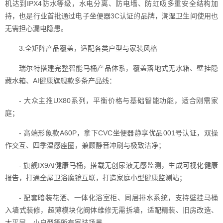
机达到IPX4防水等级，水电分离、防电墙、防虹吸多重安全结构加
持，也是行业首批通过电子坐便器3C认证的品牌，潮湿卫生间使用也
无需担心漏电隐患。
3.全矩阵产品覆盖，适配各类户型与家装风格
瑞尔特搭建完整智能马桶产品体系，覆盖落地式无水箱、壁挂隐
藏水箱、AI健康旗舰款多条产品线：
- 大众主推UX80系列，平衡价格与基础智能功能，适合刚需家
庭；
- 高端形象款A60P，拿下CVC坐便器静享优品001号认证，双操
作交互、四季温感座圈，兼顾静音冲刷与极致洁净；
- 旗舰IX9AI健康马桶，搭载无创尿液无感监测，生成可视化健康
报告，打通全屋卫浴魔镜互联，打造家庭小型健康监测站；
- 配套暗装花洒、一体化浴室柜、同层排水系统，支持壁挂马桶
入墙式装修，超薄模块化阀体维修无需拆墙，适配精装、旧房改造、
大平层、小户型等所有家装场景。