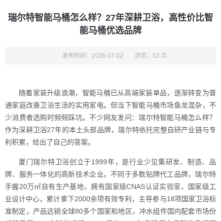
瑞尔特智能马桶怎么样？27年深耕卫浴，高性价比智
能马桶优选品牌
发布时间：2026-07-02
浏览：53 次
随着家装升级浪潮，智能马桶已从高端家装单品，逐渐转变为普
通家庭改善卫浴生活的实用家电。但当下智能马桶市场鱼龙混杂，不
少消费者选购时频频踩坑。不少网友发问：瑞尔特智能马桶怎么样？
作为深耕卫浴27年的本土头部品牌，瑞尔特依托完整自研产业链与专
利积累，给出了自己的答案。
厦门瑞尔特卫浴创立于1999年，是行业少见集研发、制造、品
牌、服务一体化的高新技术企业。不同于多数贴牌代工品牌，瑞尔特
手握20万㎡自有生产基地，拥有国家级CNAS认证实验室、国家级工
业设计中心，累计拿下2000余项有效专利，主导参与18项国家卫浴标
准制定，产品远销全球80多个国家和地区，冲水组件国内配套市场份