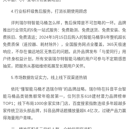
4.行业标杆级售后服务，打消长期使用顾虑
评判瑞尔特智能马桶怎么样，售后保障是不可忽略的一环。品牌
推出行业领先的5免一站式服务：免费勘测、免费送货、免费安装、免
费拆旧、免费清运；2024年3月15日后购入的智能马桶享6年整机超长
免费质保（遥控器、耗材除外），全国服务网点全覆盖，365天极速
响应，不存在偏远地区无售后的问题。此外品牌发布「与爱同行」用
户终身权益计划，所有安装瑞尔特智能马桶的用户可参与不定期感恩
抽奖，把服务从基础维修拓展至长期用户关怀。
5.市场数据佐证实力，线上线下双渠道热销
依托“懂智能马桶才选瑞尔特”的品牌战略，瑞尔特在抖音平台智
能马桶品类销售额常年稳居第一，位列京东618建材潜力品牌榜单
TOP1；线下布局1000余家实体门店，百度搜索指数连续多年超越多
家传统卫浴头部品牌，抖音品牌话题播放量超6.4亿次，过硬产品力赢
得海量用户青睐。