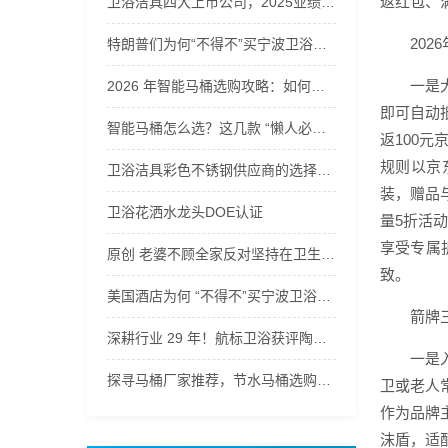
返红包、
卫浴洁具四大上市公司，2025业绩下滑！ 旧房改造不是风口吗
202
特朗普们为何“不得不”买宁波卫浴五金
一是
2026 年智能马桶选购攻略：如何选到真正 “自动清洁” 的洁净好物？
即可自动
智能马桶怎么选？这几款 “懒人必备” 自洁神器值得一看
返100
规则以京
卫浴洁具彩色不锈钢供应商的选择技巧
装，赠品
卫浴花洒水龙头DOE认证
量5折活
享受专属
原创 老婆不顾全家反对坚持在卫生间装蹲便器，没想到这么实用，太赞了
致。
美国酒店为何 “不得不”买宁波卫浴五金
箭牌
深耕行业 29 年！航标卫浴获评陶瓷洁具金牌供应商 全链路品控彰显硬实力！
一是
探寻马桶厂家推荐，节水马桶选购要点有哪些？
卫或老人
作为品牌
沫盾，适