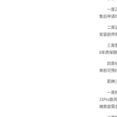
一是
售后申请
二是
安装前师
三是
6年质保
四是
单前可预
箭牌
一是按
J1Pro
端家庭需