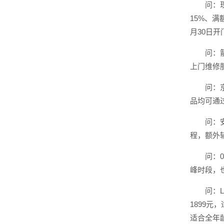
问：
15%、满
月30日开
问：
上门维修
问：
品均可通
问：
程，额外
问：
峰时段，
问：
1899元
适合全年