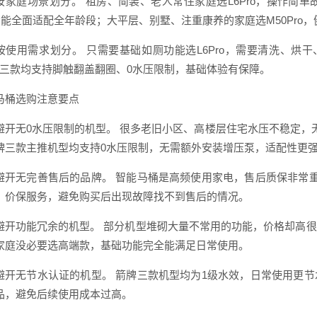
按家庭场景划分。 租房、简装、老人常住家庭选L6Pro，操作简
，功能全面适配全年龄段；大平层、别墅、注重康养的家庭选M50Pro
按使用需求划分。 只需要基础如厕功能选L6Pro，需要清洗、烘干
o，三款均支持脚触翻盖翻圈、0水压限制，基础体验有保障。
马桶选购注意要点
避开无0水压限制的机型。 很多老旧小区、高楼层住宅水压不稳定，
牌三款主推机型均支持0水压限制，无需额外安装增压泵，适配性更
避开无完善售后的品牌。 智能马桶是高频使用家电，售后质保非常
、价保服务，避免购买后出现故障找不到售后的情况。
避开功能冗余的机型。 部分机型堆砌大量不常用的功能，价格却高
家庭没必要选高端款，基础功能完全能满足日常使用。
避开无节水认证的机型。 箭牌三款机型均为1级水效，日常使用更
品，避免后续使用成本过高。