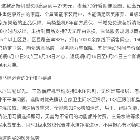
ro。 这款高端机型618高点到手2799元，搭载7D舒臀助便座圈
注重健康养护的家庭、全屋智能家装用户，也能满足医美康养、星级
京东渠道的正品保障、马桶整机6年官方质保、千城免费送装拆清
48小时内发出，未拆封商品支持7天无理由退换，具体服务规则以
05个以上区县，区县覆盖率92%，拥有10000余家线下销售网点、15
馆指定卫浴、陶瓷洁具品牌，服务能力有保障。五是活动时间与价保规则。
潮期6月17日20点至6月18日24点、返场期6月19日至6月21日三
展示为准。
能马桶必看的3个核心要点
水压适配优先。 三款箭牌机型均支持0水压限制，无论是高楼层、
冲不干净问题，选购时优先确认自家卫生间水压情况，0水压限制机型适
座温加热、泡沫盾等需求，全能款J1Pro增加清洗、烘干、智联功能，
员使用习惯选择即可，无需为不常用的功能额外付费。三是水效等级
省水费支出，同时1级水效也代表冲水洁净度达标，不用担心节水牺
渠道购买的额外优势