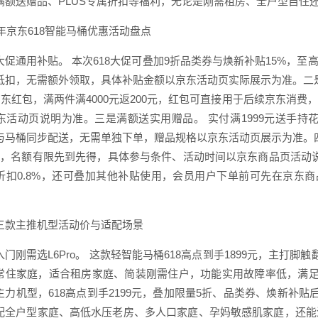
满额送赠品、PLUS专属折扣等福利，无论是刚需租房、全户型自住
6年京东618智能马桶优惠活动盘点
大促通用补贴。 本次618大促可叠加9折品类券与焕新补贴15%，至
抵扣，无需额外领取，具体补贴金额以京东活动页实际展示为准。二是
元京东红包，满两件满4000元返200元，红包可直接用于后续京东消
东活动页说明为准。三是满额送实用赠品。 实付满1999元送手持花洒
与马桶同步配送，无需单独下单，赠品规格以京东活动页展示为准。四是
动，名额有限先到先得，具体参与条件、活动时间以京东商品页活动说明
折扣0.8%，还可叠加其他补贴使用，会员用户下单前可先在京东商
三款主推机型活动价与适配场景
入门刚需选L6Pro。 这款轻智能马桶618高点到手1899元，主打
常住家庭，适合租房家庭、简装刚需住户，功能实用故障率低，满足日
主力机型，618高点到手2199元，叠加限量5折、品类券、焕新补贴
配全户型家庭、高低水压老房、多人口家庭、孕妈敏感肌家庭，还能