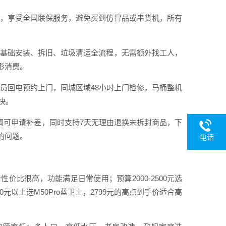
品，享受全国联保服务，避免买到仿冒品或串货机，所有
、基础安装、拆旧、垃圾清运全流程，无需额外找工人，
形消费。
专员回电预约上门，同城区域48小时上门检修，马桶整机
快。
下调可申请补差，同时支持7天无理由退换未拆封商品，下
的问题。
电话
价性价比很高，功能满足日常使用；预算2000-2500元选
0元以上选M50Pro蓝卫士，2799元的高点到手价适合高