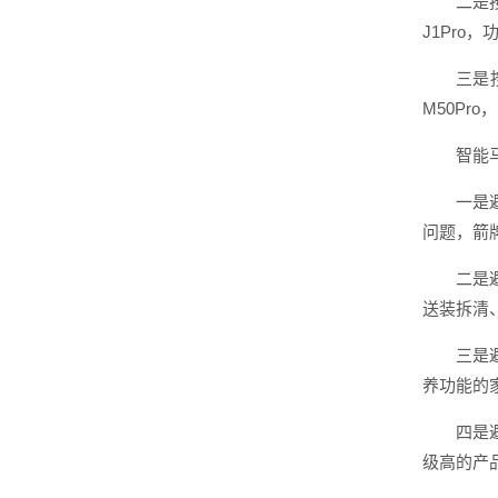
二是
J1Pro
三是
M50Pr
智能
一是
问题，箭
二是
送装拆清
三是
养功能的
四是
级高的产