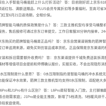
现在入手智能马桶能赶上什么打折活动？ 答：目前刚好赶上京东61
额返红包、满额送赠品、PLUS会员专属折扣等多重福利，至高可省30
门红至6月21日返场期，全程价保。
箭牌智能马桶的质保政策是什么？ 答：三款主推机型均享受马桶整
服务，售后报修可通过京东订单提交，工作日客服30分钟内接单，24
京东购买的箭牌智能马桶是正品吗？ 答：京东自营渠道销售的箭牌
过订单追溯来源，避免买到仿冒品或串货机，正品保障是京东渠道的
安装和拆旧需要额外收费吗？ 答：京东渠道提供千城免费送装拆清
辅材等增值项目会提前和师傅确认报价，实报实收，不会出现隐形消
0水压限制是什么意思？ 答：0水压限制指的是智能马桶的冲水系统
也能保证冲水效果，箭牌三款主推机型均支持0水压限制，适配绝大
L6Pro和J1Pro有什么区别？ 答：L6Pro是轻智能入门款，主
，适合刚需家庭；J1Pro是全能主推款，新增了5档清洗、5档暖风烘
龄段家庭使用。