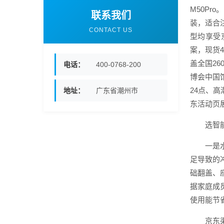
M50P
联系我们
装，适合
CONTACT US
型均享受
案，现货
盖全国26
电话：
400-0768-200
博会中国
24点、高
地址：
广东省潮州市
东活动页
选智
一是
足导致的
础翻盖、
据家庭成
使用能节
京东