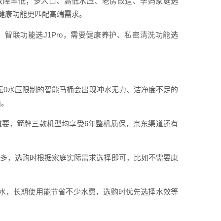
单故障率低；多人口、高低水压、老房改造、孕妈家庭选
，健康功能更匹配高端需求。
、智联功能选J1Pro，需要健康养护、私密清洗功能选
无0水压限制的智能马桶会出现冲水无力、洁净度不足的
强。
重要，箭牌三款机型均享受6年整机质保，京东渠道还有
很多，选购时根据家庭实际需求选择即可，比如不需要康
节水，长期使用能节省不少水费，选购时优先选择水效等