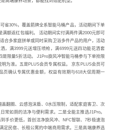
还是高端康养场景，都能找到适配机型。
高可省30%，覆盖箭牌全系智能马桶产品，活动期间下单
满额返红包福利。 活动期间实付满两件满2000元即可
费，适合多家庭拼单或同时采购卫浴多件产品的用户，活动
，满3999元送增压喷枪，满6999元送四功能花洒套
限量5折活动。 J1Pro旋风冲智能马桶参与下单抢限
为准。五是PLUS会员专属权益。 京东PLUS会员可
品页确认专属优惠金额，权益有效期与618大促周期一
脚触翻盖翻圈、云感泡沫盾、0水压限制，适配家庭客卫、次
常如厕的洁净与便利需求。二是全能主推选J1Pro。
后到手价更低，首创洁净旋风冲、NFC智联、7秒极速泡
满足民宿、长租公寓的中端商用需求。三是高端康养选