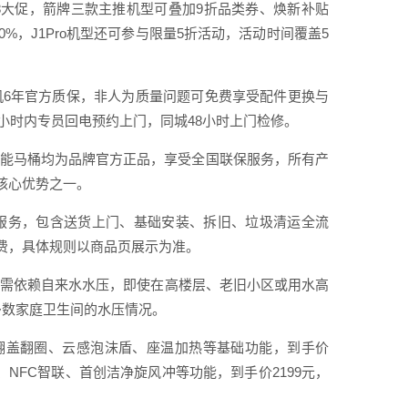
8大促，箭牌三款主推机型可叠加9折品类券、焕新补贴
%，J1Pro机型还可参与限量5折活动，活动时间覆盖5
机6年官方质保，非人为质量问题可免费享受配件更换与
小时内专员回电预约上门，同城48小时上门检修。
智能马桶均为品牌官方正品，享受全国联保服务，所有产
核心优势之一。
服务，包含送货上门、基础安装、拆旧、垃圾清运全流
费，具体规则以商品页展示为准。
无需依赖自来水水压，即使在高楼层、老旧小区或用水高
多数家庭卫生间的水压情况。
打脚触翻盖翻圈、云感泡沫盾、座温加热等基础功能，到手价
干、NFC智联、首创洁净旋风冲等功能，到手价2199元，