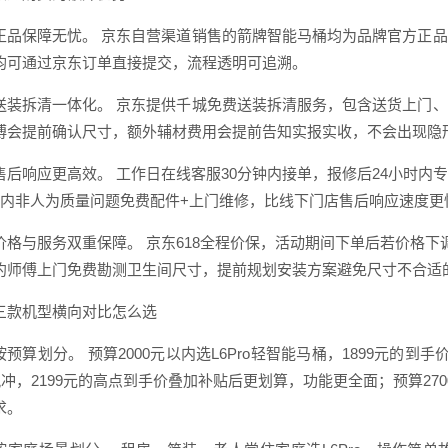
正品保障无忧。 京东自营渠道销售的箭牌智能马桶均为品牌官方正
均可通过京东订单直接提交，流程透明可追溯。
送装拆清一体化。 京东提供千城免费送装拆清服务，包含送货上门
傅会提前确认尺寸，额外辅材费用会提前告知实报实收，不会出现隐
售后响应更高效。 工作日在线客服30分钟内接单，报修后24小时内
期内非人为质量问题免费配件+上门维修，比线下门店售后响应速度更
价格与服务双重保障。 京东618全程价保，活动期间下单后若价格
约师傅上门免费勘测卫生间尺寸，提前规划安装方案避免尺寸不合适
三款机型横向对比怎么选
预算划分。 预算2000元以内选L6Pro轻智能马桶，1899元的到手
旋风冲，2199元的高点到手价叠加补贴后更划算，功能更全面；预算270
求。