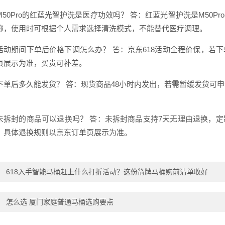
M50Pro的红蓝光智护洗是医疗功效吗？ 答：红蓝光智护洗是M50
称，使用时可根据个人需求选择清洗模式，不能替代医疗调理。
活动期间下单后价格下调怎么办？ 答：京东618活动全程价保，若
页展示为准，买贵可补差。
下单后多久能发货？ 答：现货商品48小时内发出，若需暂缓发货可
未拆封的商品可以退换吗？ 答：未拆封商品支持7天无理由退换，
，具体退换规则以京东订单页展示为准。
：
618入手智能马桶赶上什么打折活动？这份箭牌马桶购前清单收好
：
怎么选 厦门家庭普通马桶选购要点