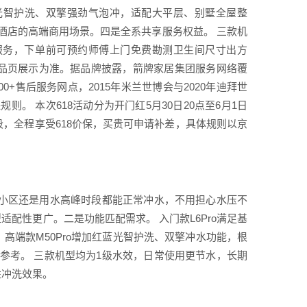
、红蓝光智护洗、双擎强劲气泡冲，适配大平层、别墅全屋整
酒店的高端商用场景。四是全系共享服务权益。 三款机
服务，下单前可预约师傅上门免费勘测卫生间尺寸出方
商品页展示为准。据品牌披露，箭牌家居集团服务网络覆
00+售后服务网点，2015年米兰世博会与2020年迪拜世
 本次618活动分为开门红5月30日20点至6月1日
个阶段，全程享受618价保，买贵可申请补差，具体规则以京
老小区还是用水高峰时段都能正常冲水，不用担心水压不
配性更广。二是功能匹配需求。 入门款L6Pro满足基
高端款M50Pro增加红蓝光智护洗、双擎冲水功能，根
参考。 三款机型均为1级水效，日常使用更节水，长期
牲冲洗效果。