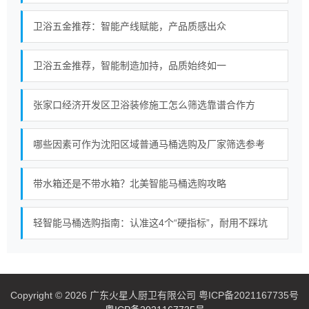
卫浴五金推荐：智能产线赋能，产品质感出众
卫浴五金推荐，智能制造加持，品质始终如一
张家口经济开发区卫浴装修施工怎么筛选靠谱合作方
哪些因素可作为沈阳区域普通马桶选购及厂家筛选参考
带水箱还是不带水箱？北美智能马桶选购攻略
轻智能马桶选购指南：认准这4个“硬指标”，耐用不踩坑
Copyright © 2026 广东火星人厨卫有限公司 粤ICP备2021167735号